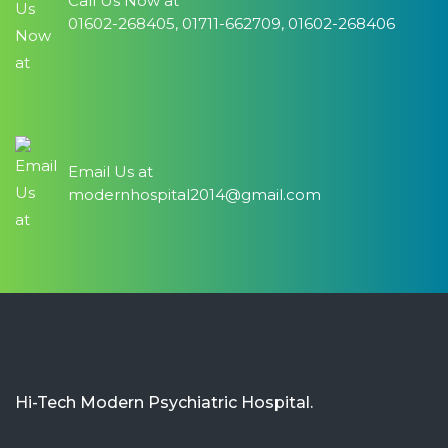
Call Us Now at
01602-268405, 01711-662709, 01602-268406
Email Us at
modernhospital2014@gmail.com
Hi-Tech Modern Psychiatric Hospital.