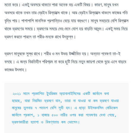
মতো করে। একটু অবসরে থাকতে পারা অনেক বড় একটি বিষয়। কারণ, মানুষ যখন
অবসরে থাকে তখন তার ব্রেইন রিল্যাক্সে থাকে। আর ব্রেইন রিল্যাক্সে থাকলে কাজের গতি
বৃদ্ধি পায়। পাশাপাশি মানসিক প্রশান্তিও বেড়ে যায় বহুগুণে। মানুষ সবচেয়ে বেশি রিল্যাক্স
থাকে ভ্রমণের সময়ে। ভ্রমণের সময়ে দেহ-মনে যোগ হয় বাড়তি আনন্দ। একটু সময় নিয়ে
ভ্রমণ করতে পারলে তা শরীর-মনকে রাখে উৎফুল্ল।
ভ্রমণ মানুষকে সুস্থ রাখে। শরীর ও মন উভয় উজ্জীবিত হয়। অন্তত গবেষণা তা–ই
বলছে। এ জন্য বিরতিহীন পরিশ্রম না করে ছুটি নিয়ে নতুন জায়গা থেকে ঘুরে এলে বাড়বে
কাজের উৎসাহ।
২০২১ সালে প্রকাশিত ট্যুরিজম অ্যানালাইসিসের একটি জার্নালে বলা 
হয়েছে, যারা নিয়মিত ভ্রমণে যান, তারা না যাওয়া বা কম ভ্রমণে যাওয়া 
মানুষের তুলনায় ৭ শতাংশ বেশি সুখী হন। এ ছাড়া উইসকনসিন মেডিকেল 
জার্নালে প্রকাশ, ১ হাজার ৫০০ নারীর ওপর করা গবেষণায় দেখা গেছে, 
ভ্রমণকারীরা হতাশা ও বিষণ্ণতায় কম ভোগেন।