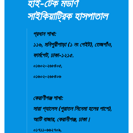
হাই-টেক মডার্ণ
সাইকিয়াট্রিক হাসপাতাল
প্রধান শাখা:
১১৬, মনিপুরীপাড়া (১ নং গেইট), তেজগাঁও,
ফার্মগেট, ঢাকা-১২১৫.
০১৬০২-২৬৮৪০৫,
০১৬০২-২৬৮৪০৬
কেরাণীগঞ্জ শাখা:
সারা প্যালেস (পুরাতন সিনেমা হলের পাশে),
আটি বাজার, কেরানীগঞ্জ, ঢাকা।
০১৭১১-৬৬২৭০৯,