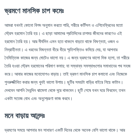
ভ্রমণে মানসিক চাপ কমেঃ
আমরা যখনই কোনো বিপদ অনুমান করতে পারি, শরীরে কর্টিসল ও এপিনেফ্রিনের মতো
স্ট্রেস হরমোন তৈরি হয়। এ ছাড়া আমাদের প্রতিদিনের চাপময় জীবনের কারণেও এই
হরমোন তৈরি হয়। আর দীর্ঘদিন এমন হতে থাকলে বাড়তে থাকে বিষণ্নতা, ওজন ও
নিদ্রাহীনতা। এ ধরনের বিষন্নতা ধীরে ধীরে স্মৃতিশক্তিও কমিয়ে দেয়, যা আপনার
নৈমিত্তিক কাজের জন্য মোটেও ভালো নয়। এ জন্য ভ্রমণের ভালো দিক হলো, তা শরীরে
তৈরি হওয়া স্ট্রেস হরমোনের পরিমাণ কমায়; যা সম্ভাব্য সমস্যাগুলোর সমাধানের পথ সহজ
করে। আবার কাজের মনোযোগও বাড়ায়। তাই ভ্রমণ মানসিক চাপ কমানো এবং নিজেকে
পুনরুজ্জীবিত করার জন্য খুবই ভালো উপায়। ছুটির সময়টা বাড়ির বাইরে গিয়ে কাটান।
দেখবেন আপনি দৈনন্দিন ঝামেলা থেকে দূরে থাকবেন। ছুটি শেষে যখন ঘরে ফিরবেন; তখন
একটা সতেজ বোধ এবং অনুপ্রেরণা কাজ করবে।
মনে বাড়ায় আনন্দঃ
ভ্রমণের সময়ে আপনার মন সাধারণ একটি দিনের থেকে অনেক বেশি ভালো থাকে। আর