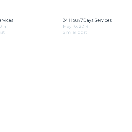
ervices
24 Hour/7Days Services
014
May 10, 2014
ost
Similar post