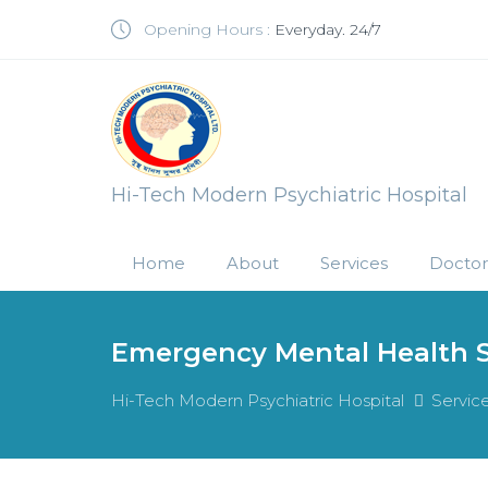
Opening Hours :
Everyday. 24/7
Hi-Tech Modern Psychiatric Hospital
Home
About
Services
Doctor
Emergency Mental Health S
Hi-Tech Modern Psychiatric Hospital
Servic