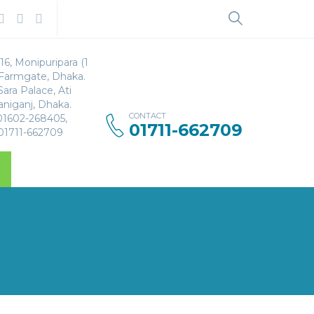
Search
for:
16, Monipuripara (1
 Farmgate, Dhaka.
Sara Palace, Ati
aniganj, Dhaka.
CONTACT
 01602-268405,
01711-662709
 01711-662709