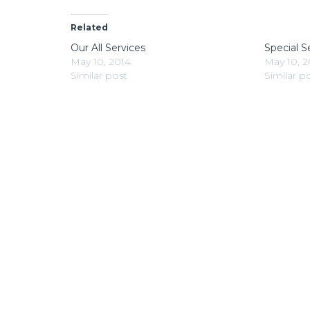
Related
Our All Services
Special S
May 10, 2014
May 10, 2
Similar post
Similar p