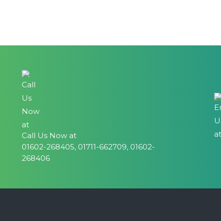
Call Us Now at
01602-268405, 01711-662709, 01602-
268406