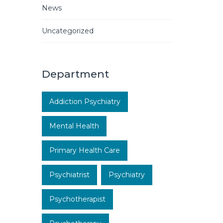
News
Uncategorized
Department
Addiction Psychiatry
Mental Health
Primary Health Care
Psychiatrist
Psychiatry
Psychotherapist