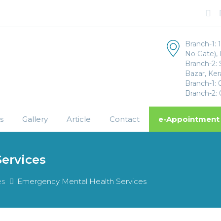
Branch-1: 1
No Gate),
Branch-2: 
Bazar, Ker
Branch-1:
Branch-2:
s
Gallery
Article
Contact
e-Appointment
ervices
es
Emergency Mental Health Services