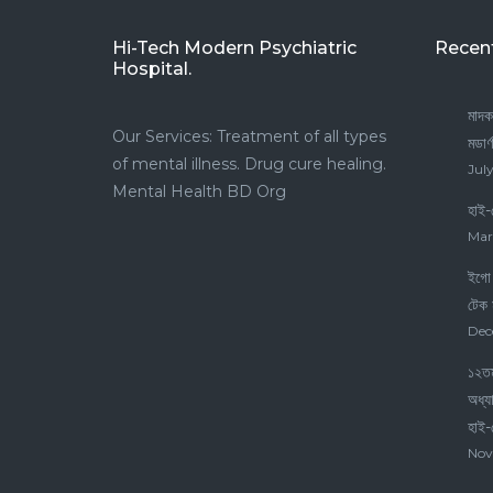
Hi-Tech Modern Psychiatric
Recen
Hospital.
মাদক
Our Services: Treatment of all types
মডার
of mental illness. Drug cure healing.
July
Mental Health BD Org
হাই-
Mar
ইগো 
টেক 
Dec
১২তম
অধ্য
হাই-
Nov