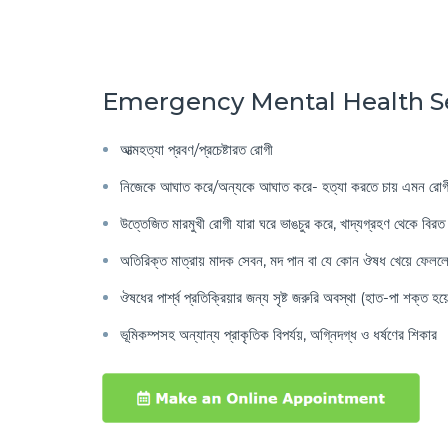
Emergency Mental Health Services 
আত্মহত্যা প্রবণ/প্রচেষ্টারত রোগী
নিজেকে আঘাত করে/অন্যকে আঘাত করে- হত্যা করতে চায় এমন রোগ
উত্তেজিত মারমুখী রোগী যারা ঘরে ভাঙচুর করে, খাদ্যগ্রহণ থেকে বির
অতিরিক্ত মাত্রায় মাদক সেবন, মদ পান বা যে কোন ঔষধ খেয়ে ফেলল
ঔষধের পার্শ্ব প্রতিক্রিয়ার জন্য সৃষ্ট জরুরি অবস্থা (হাত-পা শক্ত হয়ে
ভূমিকম্পসহ অন্যান্য প্রাকৃতিক বিপর্যয়, অগ্নিদগ্ধ ও ধর্ষণের শিকার