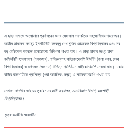
এ ছাড়া সমাজে ভালোভাবে পুনর্বাসনের জন্য স্যোসাল ওয়ার্কারের সহযোগিতার প্রয়োজন।
জাতীয় মানসিক স্বাস্থ্য ইনস্টটিউট, বঙ্গবন্ধু শেখ মুজিব মেডিকেল বিশ্ববিদ্যালয় এবং সব
বড় মেডিকেল কলেজে মনোরোগের চিকিৎসা পাওয়া যায়। এ ছাড়া ঢাকার মধ্যে ঢাকা
কমিউনিটি হাসপাতাল (মগবাজার), নাসিরুল্লাহ সাইকোথেরাপি ইউনিট (কলা ভবন, ঢাকা
বিশ্ববিদ্যালয়) ও দর্পনসহ (গুলশান) বিভিন্ন প্রতিষ্ঠানে সাইকোথেরাপি নেওয়া যায়। ঢাকার
বাইরে রাজশাহীতে প্যাসিল্ক (পদ্মা আবাসিক, ভদ্রা) এ সাইকোথেরাপি পাওয়া যায়।
লেখক:
তানজির আহম্মদ তুষার : সহকারী অধ্যাপক, মনোবিজ্ঞান বিভাগ, রাজশাহী
বিশ্ববিদ্যালয়।
সূত্র:
এনটিভি অনলাইন