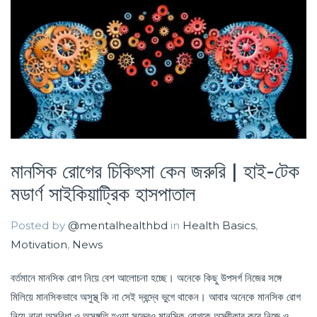
মানসিক রোগের চিকিৎসা কেন জরুরি | হাই-টেক
মডার্ণ সাইকিয়াট্রিক হাসপাতাল
Posted by
@mentalhealthbd
in
Health Basics
,
Motivation
,
News
বর্তমানে মানসিক রোগ নিয়ে বেশ আলোচনা হচ্ছে। অনেকে কিছু উপসর্গ নিজের সঙ্গে
মিলিয়ে মানসিকভাবে অসুস্থ্ কি না সেই দ্বন্দ্বে ভুগে থাকেন। আবার অনেকে মানসিক রোগ
নিয়ে নানা অসুবিধা ও অসঙ্গতি হওয়া সত্ত্বেও মানসিক রোগকে অস্বীকার করে নিজে ও