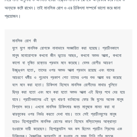
অন্যকে কষ্টে রাখেন। তাই মানসিক রোগ ও এর চিকিৎসা সম্পর্কে ভালো করে জানা
প্রয়োজন।
মানসিক রোগ কী
যুগে যুগে মানসিক রোগকে নানাভাবে সংজ্ঞায়িত করা হয়েছে। প্রাচীনকালে 
মানুষ মনোরোগকে কখনো জীন ভূতের আছর, কখনো অশুভ আত্মা, কখনো 
কালো বা দূষিত রক্তের প্রভাব মনে করেছে। যেসব রোগীর আচরণ 
উচ্ছৃঙ্খল হতো, তাদের ওপর অশুভ আত্মা প্রভাব রয়েছে এবং যাদের 
আচরণে ধর্মীয় ও গূঢ়ভাব প্রকাশ পেত তাদের ওপর শুভ আত্মা ভর করেছে 
বলে মনে করা হতো। চিকিৎসা হিসেবে মানসিক রোগীদের মাথার খুলিতে 
ছিদ্র করা হতো এবং মনে করা হতো অশুভ আত্মা এই ছিদ্র পথে বের হয়ে 
যাবে। প্রাচীনকালের এই ভুল ধারণা বর্তমানের ফোর জি যুগের অনেক মানুষ 
বিশ্বাস করে। এখনো মানসিক চিকিৎসার জন্য মানুষকে মানত করা বা 
ঝারফুকের ওপর নির্ভর করতে দেখা যায়। তবে সেই প্রাচীনযুগের মানুষ 
হয়েও হিপোক্র্যাটস মানসিক রোগের কারণ হিসেবে মস্তিস্কের আক্রান্ত 
হওয়াকে দায়ী করেছেন। হিপোক্র্যাটস অব কস ছিলেন প্রাচীন গ্রিসের এক 
চিকিৎসক। বৈজ্ঞানিক অগ্রগতি না হওয়ায় সে সময় তিনি তাঁর মতকে 