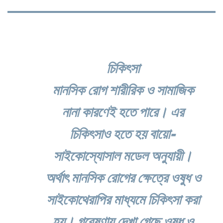
চিকিৎসা
মানসিক রোগ শারীরিক ও সামাজিক
নানা কারণেই হতে পারে। এর
চিকিৎসাও হতে হয় বায়ো-
সাইকোস্যোসাল মডেল অনুযায়ী।
অর্থাৎ মানসিক রোগের ক্ষেত্রে ওষুধ ও
সাইকোথেরাপির মাধ্যমে চিকিৎসা করা
হয়। গবেষণায় দেখা গেছে ওষুধ ও