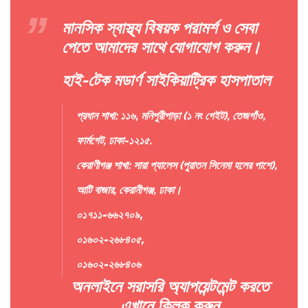
মানসিক স্বাস্থ্য বিষয়ক পরামর্শ ও সেবা
পেতে আমাদের সাথে যোগাযোগ করুন।
হাই-টেক মডার্ণ সাইকিয়াট্রিক হাসপাতাল
প্রধান শাখা: ১১৬, মনিপুরীপাড়া (১ নং গেইট), তেজগাঁও,
ফার্মগেট, ঢাকা-১২১৫.
কেরাণীগঞ্জ শাখা: সারা প্যালেস (পুরাতন সিনেমা হলের পাশে),
আটি বাজার, কেরানীগঞ্জ, ঢাকা।
০১৭১১-৬৬২৭০৯,
০১৬০২-২৬৮৪০৫,
০১৬০২-২৬৮৪০৬
অনলাইনে সরাসরি অ্যাপয়েন্টমেন্ট করতে
এখানে ক্লিক করুন