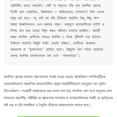
প্রতিষ্ঠিত করতে পারেননি। সেটি না পারলেও তাঁর করা মানসিক রোগের 
তিনটি ধরন (ম্যানিয়া, বিষাদরোগ ও ব্যক্তিত্বের গোলযোগ) নিয়ে এখনো 
মানুষ চর্চা করে। শুধু তাই নয় তাঁর চিকিৎসা পদ্ধতির কিছু কিছু অংশ 
আরো বৈজ্ঞানিকভাবে এখন ব্যবহৃত হচ্ছে। মধ্যযুগে মনোরোগীদের ডাইনি বা 
পিশাচ মনে করে তাদের নির্মূল করার অভিযান চালানো হয়েছিল। পরবর্তী 
সময়ে মানসিক রোগীদের ক্ষেত্রে মানবিক ও উদার দৃষ্টিভঙ্গি গড়ে উঠলেও 
চিকিৎসা পদ্ধতির কিছুটা কমতি থেকেই যাচ্ছিল। রোগীদের অন্ধকার 
কারাকক্ষে বা ‘উন্মাদাগারে’ কাটাতে হতো। কিছুদিন আগ পর্যন্ত আমাদের 
দেশের মানসিক হাসপাতালকে বলা হতো ‘পাগলাগারদ’।
মানসিক রোগের সবচেয়ে গ্রহণযোগ্য সংজ্ঞা দেওয়া হয়েছে আমেরিকান সাইকিয়াট্রিক
অ্যাসোসিয়েসন প্রকাশিত ডায়গনোস্টিক অ্যান্ড স্ট্যাটিস্টিক্যাল ম্যানুয়াল অব মেন্টাল
ডিসওর্ডারসে। সংজ্ঞাটি সহজবোধ্য করে বললে বলা যায়, মানসিক রোগ হলো মানুষের এমন
কতগুলো আবেগীয়, শারীরিক বা আচরণগত সমস্যার বা অস্বাভাবিকতার সমষ্টি, যা ব্যক্তিকে
কষ্ট দেয় বা তাঁর সামাজিক ও দৈনন্দিন জীবনের কাজগুলোকে ব্যাহত করে।