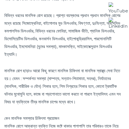
বিভিন্ন ধরনের মানসিক রোগ রয়েছে। প্রাপ্ত বয়স্কদের প্রধান প্রধান মানসিক রোগের
মধ্যে রয়েছে সিজোফ্রেনিয়া, বাইপোলার মুড ডিসওর্ডার, বিষণ্ণতা, দুঃশ্চিন্তা, অবসেসিভ
কমপালসিভ ডিসওর্ডার, বিভিন্ন ধরনের ফোবিয়া, সামাজিক ভীতি, প্যানিক ডিসওর্ডার,
ডিসোসিয়েটিভ ডিসওর্ডার, কনভার্সন ডিসওর্ডার, হাইপোকন্ড্রিয়াসিস, পারসোনালিটি
ডিসওর্ডার, ইমসোমনিয়া (ঘুমের সমস্যা), মাদকাসক্তি, সাইকোসেক্সুয়াল ডিসওর্ডার
ইত্যাদি।
মানসিক রোগ ছাড়াও আরো কিছু কারণে মানসিক চিকিৎসা বা মানসিক স্বাস্থ্য সেবা নিতে
হয়। যেমন : সম্পর্কগত সমস্যা (দাম্পত্য, সন্তান-পিতামাতা, সহদর), নির্যাতনের
(মানসিক, শারীরিক ও যৌন) শিকার হলে, শিশু নিগ্রহের শিকার হলে, কোনো ট্রমাটিক
ঘটনার মুখোমুখি হলে, কাজে বা পড়াশোনাতে ভালো করতে না পারলে ইত্যাদিসহ এমন সব
বিষয় যা ব্যক্তিকে তীব্র মানসিক চাপের মধ্যে রাখে।
কেন মানসিক সমস্যার চিকিৎসা প্রয়োজন
মানসিক রোগে আক্রান্ত ব্যক্তি নিজে কষ্টে থাকার পাশাপাশি তার পরিবারও তাকে নিয়ে