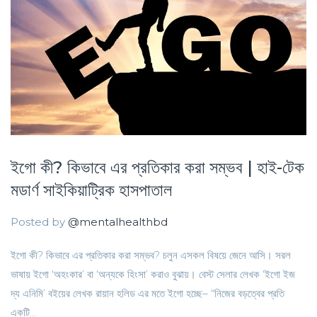
ইগো কী? কিভাবে এর প্রতিকার করা সম্ভব | হাই-টেক
মডার্ণ সাইকিয়াট্রিক হাসপাতাল
Posted by
@mentalhealthbd
ইগো কী? কিভাবে এর প্রতিকার করা সম্ভব? চলুন এসকল বিষয়ে জেনে আসি। সরল
ভাষায় ইগো ‘অহংকার’ বা ‘অন্যকে হিংসা’ করাও বুঝায়। বেস্ট সেলার লেখক ‘ইগো ইজ
দ্য এনিমি’ বইয়ের লেখক রায়ান হলিড এর মতে ইগো হচ্ছে– “নিজের বড়ত্বের প্রতি
একটি...