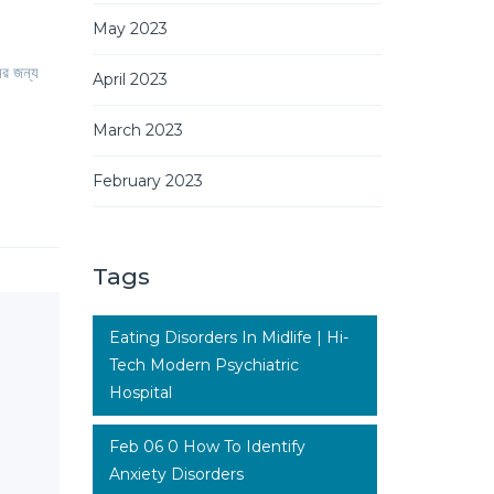
May 2023
ের জন্য
April 2023
March 2023
February 2023
Tags
Eating Disorders In Midlife | Hi-
Tech Modern Psychiatric
Hospital
Feb 06 0 How To Identify
Anxiety Disorders