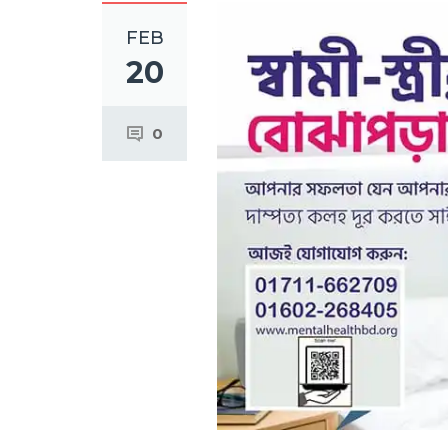
FEB
20
0