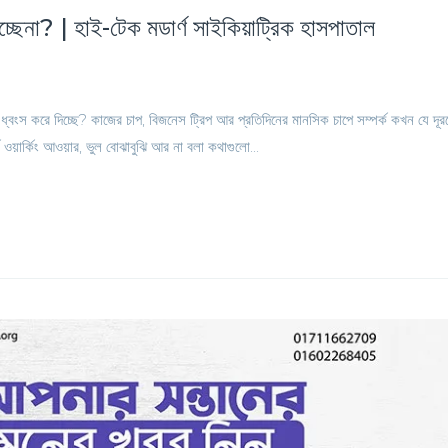
 হচ্ছেনা? | হাই-টেক মডার্ণ সাইকিয়াট্রিক হাসপাতাল
্বংস করে দিচ্ছে? কাজের চাপ, বিজনেস ট্রিপ আর প্রতিদিনের মানসিক চাপে সম্পর্ক কখন যে দূরত
ঘ ওয়ার্কিং আওয়ার, ভুল বোঝাবুঝি আর না বলা কথাগুলো...