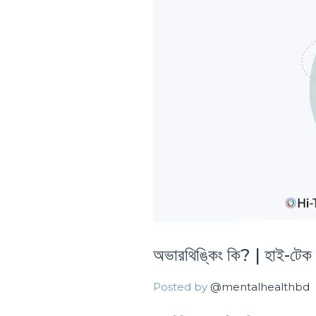
অভারথিঙ্কিং কি? | হাই-টেক ম
Posted by
@mentalhealthbd