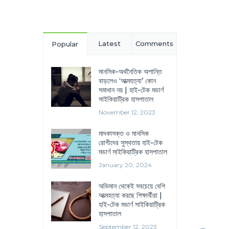
Latest
Comments
Popular
মানসিক-অর্থনৈতিক অশান্তি
বাড়লেও ‘আত্মহত্যা’ কোন
সমাধান নয় | হাই-টেক মডার্ণ
সাইকিয়াট্রিক হাসপাতাল
November 12, 2023
মাদকাসক্ত ও মানসিক
রোগীদের সুস্থতায় হাই-টেক
মডার্ণ সাইকিয়াট্রিক হাসপাতাল
January 20, 2024
অভিমান থেকেই সবচেয়ে বেশি
আত্মহত্যা করছে শিক্ষার্থীরা |
হাই-টেক মডার্ণ সাইকিয়াট্রিক
হাসপাতাল
September 12, 2023