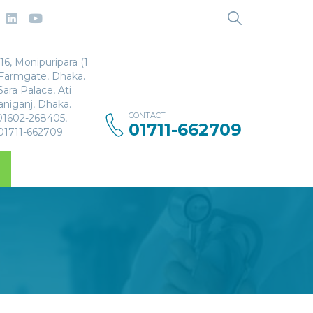
Search
for:
16, Monipuripara (1
 Farmgate, Dhaka.
Sara Palace, Ati
aniganj, Dhaka.
CONTACT
 01602-268405,
01711-662709
 01711-662709