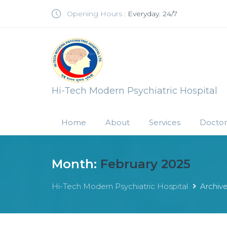
Opening Hours :
Everyday. 24/7
Hi-Tech Modern Psychiatric Hospital
Home
About
Services
Doctor
Month:
February 2025
Hi-Tech Modern Psychiatric Hospital
Archiv