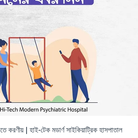
গড়তে করণীয় | হাই-টেক মডার্ণ সাইকিয়াট্রিক হাসপাতাল