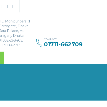
Search
for:
16, Monipuripara (1
 Farmgate, Dhaka.
Sara Palace, Ati
aniganj, Dhaka.
CONTACT
 01602-268405,
01711-662709
 01711-662709