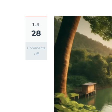
JUL
28
Comments
on
Off
স্ট্রেস
ম্যানেজমেন্ট
করবেন
কিভাবে?
| হাই-
টেক
মডার্ণ
সাইকিয়াট্রিক
হাসপাতাল