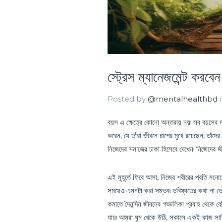
স্ট্রেস ম্যানেজমেন্ট করব
Posted by
@mentalhealthbd
বয়স এ ক্ষেত্রে কোনো অন্তরায় নয়৷ সব বয়সের মানু
করেন, যে তাঁরা জীবনে চাপের মুখে রয়েছেন, তাঁদে
নিজেদের সমাজের চাকা হিসেবে দেখেন৷ নিজেদের জীব
এই মুহূর্তে ফিরে আসা, নিজের শরীরের প্রতি মনো
সময়েও এমনটা করা সম্ভব৷ ভবিষ্যতের কথা না ভেব
কমাতে দৈনন্দিন জীবনের গড্ডলিকা প্রবাহ থেকে ব
যায়৷ আমরা ঘুম থেকে উঠি, সকালে একই কাজ সারি৷