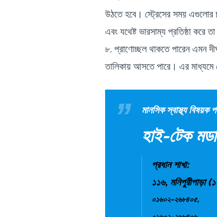
উঠতে হবে। স্ট্রেসের সময় এগুলোর 
এবং যথেষ্ট ভারসাম্য প্রতিষ্ঠা করে 
৮. প্রাণোচ্ছল থাকতে পারেন এমন দীর
তালিকায় আসতে পারে। এর মাধ্যমে স্
মানসিক স্বাস্থ্য বিষয়ক
হাই-টেক মডার
প্রধান শাখা:
১১৬, মনিপুরীপাড়া (১
০১৬০২-২৬৮৪০৫,
০১৬০২-২৬৮৪০৬