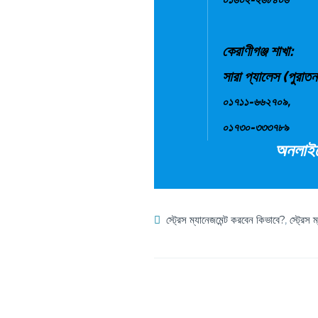
কেরাণীগঞ্জ শাখা:
সারা প্যালেস (পুরাত
০১৭১১-৬৬২৭০৯,
০১৭৩০-৩৩৩৭৮৯
অনলাইনে
স্ট্রেস ম্যানেজমেন্ট করবেন কিভাবে?
,
স্ট্রেস 