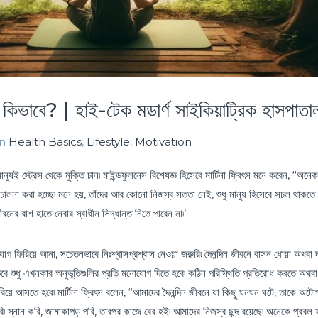
েন কিভাবে? | হাই-টেক মডার্ণ সাইকিয়াট্রিক হাসপাতা
in
Health Basics
,
Lifestyle
,
Motivation
ষই স্ট্রেস থেকে মুক্তি চান৷ মাইন্ডফুলনেস বিশেষজ্ঞ হিসেবে মার্টিনা ফ্রিৎস মনে করেন, ‘‘অনেক
র চালনা করা হচ্ছে৷ মনে হয়, তাঁদের আর কোনো নিজস্ব সত্তা নেই, শুধু মানুষ হিসেবে সচল থাকতে হ
নের রাশ হাতে নেবার স্বাধীন সিদ্ধান্ত নিতে পারেন না৷’
যোগ ফিরিয়ে আনা, সচেতনভাবে নিঃশ্বাসপ্রশ্বাস নেওয়া জরুরি৷ দৈনন্দিন জীবনে বাসন ধোয়া অথবা দ
ে শুধু এখনকার অনুভূতিগুলির প্রতি মনোযোগ দিতে হবে৷ কঠিন পরিস্থিতি প্রতিরোধ করতে অথবা 
েরিয়ে আসতে হবে৷ মার্টিনা ফ্রিৎস বলেন, ‘‘আমাদের দৈনন্দিন জীবনে যা কিছু ঘনঘন ঘটে, তাকে অট
 স্নান করি, জামাকাপড় পরি, তারপর কাজে বের হই৷ আমাদের নিজস্ব ছন্দ রয়েছে৷ অনেকে প্রবল 