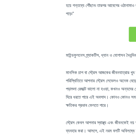
হয়ে গন্তব্যে পৌঁছান৷ তারপর আবেগের ওঠানামাও
পড়ে৷”
মাইন্ডফুলনেস প্র্যাকটিস, ধ্যান ও যোগাসন দৈনন্দ
মানসিক চাপ বা স্ট্রেস আজকের জীবনযাত্রার খ
পরিস্থিতিতে আপনার স্ট্রেস লেভেলও অনেক বেড
পড়াশুনা রেজাল্ট ভালো না হওয়া, কখনও অন্যদে
ঘিরে ধরতে পারে এই অবসাদ। কোনও কোনও সময় এই চ
ক্ষতিকর প্রভাব ফেলতে পারে।
স্ট্রেস কেবল আপনার স্বাস্থ্য এবং জীবনকেই নয়
ব্যবহার করা। আসলে, এই নরম বলটি অবিলম্বে আ